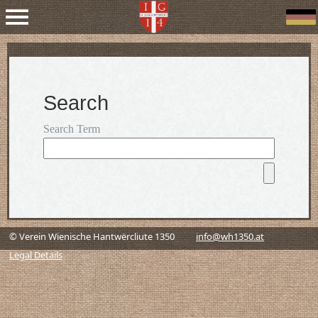
Search
Search Term
© Verein Wienische Hantwërcliute 1350
info@wh1350.at
Legal Details