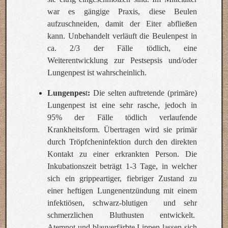
war es gängige Praxis, diese Beulen
aufzuschneiden, damit der Eiter abfließen
kann. Unbehandelt verläuft die Beulenpest in
ca. 2/3 der Fälle tödlich, eine
Weiterentwicklung zur Pestsepsis und/oder
Lungenpest ist wahrscheinlich.
Lungenpes
t
:
Die selten auftretende (primäre)
Lungenpest ist eine sehr rasche, jedoch in
95% der Fälle tödlich verlaufende
Krankheitsform. Übertragen wird sie primär
durch Tröpfcheninfektion durch den direkten
Kontakt zu einer erkrankten Person. Die
Inkubationszeit beträgt 1-3 Tage, in welcher
sich ein grippeartiger, fiebriger Zustand zu
einer heftigen Lungenentzündung mit einem
infektiösen, schwarz-blutigen und sehr
schmerzlichen Bluthusten entwickelt.
Atemnot und blauverfärbte Lippen lassen sich