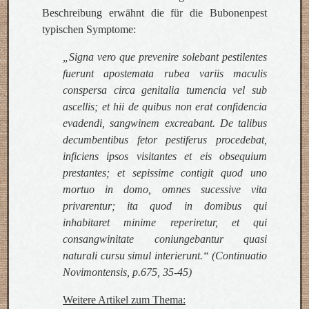
Beschreibung erwähnt die für die Bubonenpest
typischen Symptome:
„Signa vero que prevenire solebant pestilentes
fuerunt apostemata rubea variis maculis
conspersa circa genitalia tumencia vel sub
ascellis; et hii de quibus non erat confidencia
evadendi, sangwinem excreabant. De talibus
decumbentibus fetor pestiferus procedebat,
inficiens ipsos visitantes et eis obsequium
prestantes; et sepissime contigit quod uno
mortuo in domo, omnes sucessive vita
privarentur; ita quod in domibus qui
inhabitaret minime reperiretur, et qui
consangwinitate coniungebantur quasi
naturali cursu simul interierunt.“ (Continuatio
Novimontensis, p.675, 35-45)
Weitere Artikel zum Thema: