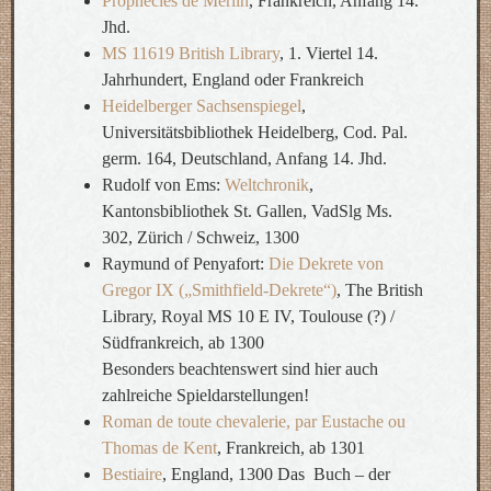
Prophecies de Merlin
, Frankreich, Anfang 14.
Jhd.
MS 11619 British Library
, 1. Viertel 14.
Jahrhundert, England oder Frankreich
Heidelberger Sachsenspiegel
,
Universitätsbibliothek Heidelberg, Cod. Pal.
germ. 164, Deutschland, Anfang 14. Jhd.
Rudolf von Ems:
Weltchronik
,
Kantonsbibliothek St. Gallen, VadSlg Ms.
302, Zürich / Schweiz, 1300
Raymund of Penyafort:
Die Dekrete von
Gregor IX („Smithfield-Dekrete“)
, The British
Library, Royal MS 10 E IV, Toulouse (?) /
Südfrankreich, ab 1300
Besonders beachtenswert sind hier auch
zahlreiche Spieldarstellungen!
Roman de toute chevalerie, par Eustache ou
Thomas de Kent
, Frankreich, ab 1301
Bestiaire
, England, 1300 Das Buch – der