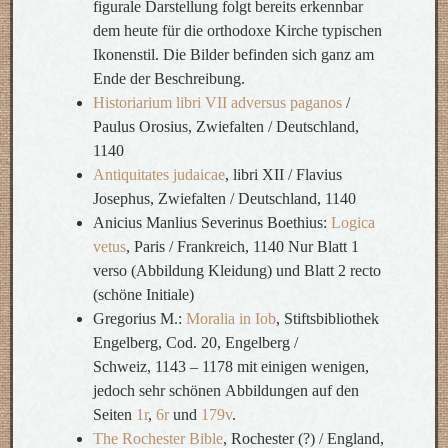
figurale Darstellung folgt bereits erkennbar
dem heute für die orthodoxe Kirche typischen
Ikonenstil. Die Bilder befinden sich ganz am
Ende der Beschreibung.
Historiarium libri VII adversus paganos
/
Paulus Orosius, Zwiefalten / Deutschland,
1140
Antiquitates judaicae
, libri XII / Flavius
Josephus, Zwiefalten / Deutschland, 1140
Anicius Manlius Severinus Boethius:
Logica
vetus
, Paris / Frankreich, 1140 Nur Blatt 1
verso (Abbildung Kleidung) und Blatt 2 recto
(schöne Initiale)
Gregorius M.:
Moralia in Iob
, Stiftsbibliothek
Engelberg, Cod. 20, Engelberg /
Schweiz, 1143 – 1178 mit einigen wenigen,
jedoch sehr schönen Abbildungen auf den
Seiten
1r
,
6r
und
179v
.
The Rochester Bible
, Rochester (?) / England,