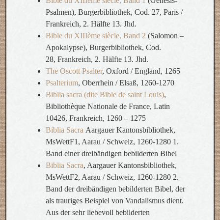
Bible du XIIIème siècle, Band 1
(Genesis-
Psalmen), Burgerbibliothek, Cod. 27, Paris /
Frankreich, 2. Hälfte 13. Jhd.
Bible du XIIIème siècle, Band 2
(Salomon –
Apokalypse), Burgerbibliothek, Cod.
28, Frankreich, 2. Hälfte 13. Jhd.
The Oscott Psalter
, Oxford / England, 1265
Psalterium
, Oberrhein / Elsaß, 1260-1270
Biblia sacra (dite Bible de saint Louis)
,
Bibliothèque Nationale de France, Latin
10426, Frankreich, 1260 – 1275
Biblia Sacra
Aargauer Kantonsbibliothek,
MsWettF1, Aarau / Schweiz, 1260-1280 1.
Band einer dreibändigen bebilderten Bibel
Biblia Sacra
, Aargauer Kantonsbibliothek,
MsWettF2, Aarau / Schweiz, 1260-1280 2.
Band der dreibändigen bebilderten Bibel, der
als trauriges Beispiel von Vandalismus dient.
Aus der sehr liebevoll bebilderten