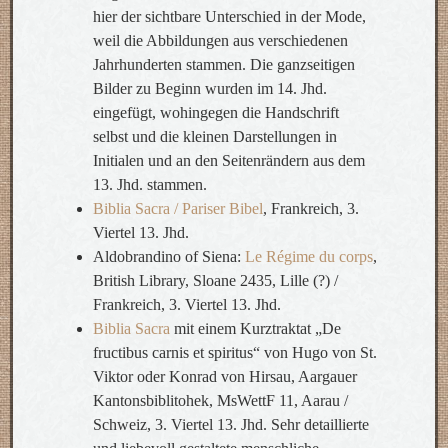
hier der sichtbare Unterschied in der Mode,
weil die Abbildungen aus verschiedenen
Jahrhunderten stammen. Die ganzseitigen
Bilder zu Beginn wurden im 14. Jhd.
eingefügt, wohingegen die Handschrift
selbst und die kleinen Darstellungen in
Initialen und an den Seitenrändern aus dem
13. Jhd. stammen.
Biblia Sacra / Pariser Bibel
, Frankreich, 3.
Viertel 13. Jhd.
Aldobrandino of Siena:
Le Régime du corps
,
British Library, Sloane 2435, Lille (?) /
Frankreich, 3. Viertel 13. Jhd.
Biblia Sacra
mit einem Kurztraktat „De
fructibus carnis et spiritus“ von Hugo von St.
Viktor oder Konrad von Hirsau, Aargauer
Kantonsbiblitohek, MsWettF 11, Aarau /
Schweiz, 3. Viertel 13. Jhd. Sehr detaillierte