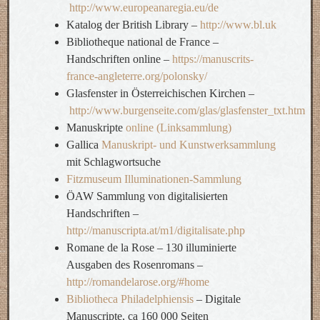
http://www.europeanaregia.eu/de
Katalog der British Library –
http://www.bl.uk
Bibliotheque national de France –
Handschriften online –
https://manuscrits-
france-angleterre.org/polonsky/
Glasfenster in Österreichischen Kirchen –
http://www.burgenseite.com/glas/glasfenster_txt.htm
Manuskripte
online (Linksammlung)
Gallica
Manuskript- und Kunstwerksammlung
mit Schlagwortsuche
Fitzmuseum Illuminationen-Sammlung
ÖAW Sammlung von digitalisierten
Handschriften –
http://manuscripta.at/m1/digitalisate.php
Romane de la Rose – 130 illuminierte
Ausgaben des Rosenromans –
http://romandelarose.org/#home
Bibliotheca Philadelphiensis
– Digitale
Manuscripte, ca 160 000 Seiten