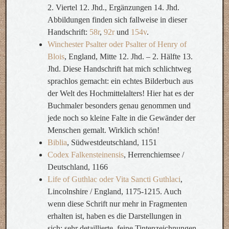
2. Viertel 12. Jhd., Ergänzungen 14. Jhd.
Abbildungen finden sich fallweise in dieser
Handschrift:
58r
,
92r
und
154v
.
Winchester Psalter oder Psalter of Henry of
Blois
, England, Mitte 12. Jhd. – 2. Hälfte 13.
Jhd. Diese Handschrift hat mich schlichtweg
sprachlos gemacht: ein echtes Bilderbuch aus
der Welt des Hochmittelalters! Hier hat es der
Buchmaler besonders genau genommen und
jede noch so kleine Falte in die Gewänder der
Menschen gemalt. Wirklich schön!
Biblia
, Südwestdeutschland, 1151
Codex Falkensteinensis
, Herrenchiemsee /
Deutschland, 1166
Life of Guthlac oder Vita Sancti Guthlaci
,
Lincolnshire / England, 1175-1215. Auch
wenn diese Schrift nur mehr in Fragmenten
erhalten ist, haben es die Darstellungen in
sich: sehr detaillierte, feine Tintenzeichnungen