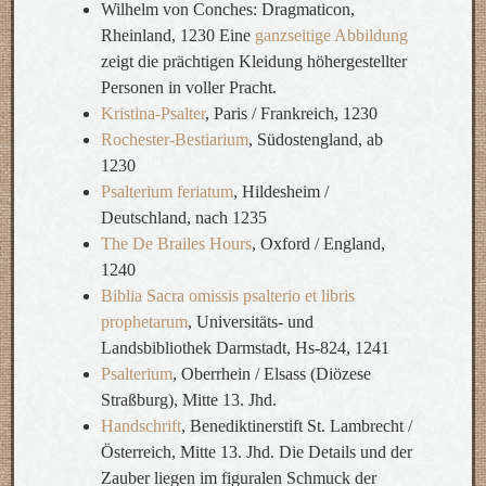
Wilhelm von Conches: Dragmaticon,
Rheinland, 1230 Eine
ganzseitige Abbildung
zeigt die prächtigen Kleidung höhergestellter
Personen in voller Pracht.
Kristina-Psalter
, Paris / Frankreich, 1230
Rochester-Bestiarium
, Südostengland, ab
1230
Psalterium feriatum
, Hildesheim /
Deutschland, nach 1235
The De Brailes Hours
, Oxford / England,
1240
Biblia Sacra omissis psalterio et libris
prophetarum
, Universitäts- und
Landsbibliothek Darmstadt, Hs-824, 1241
Psalterium
, Oberrhein / Elsass (Diözese
Straßburg), Mitte 13. Jhd.
Handschrift
, Benediktinerstift St. Lambrecht /
Österreich, Mitte 13. Jhd. Die Details und der
Zauber liegen im figuralen Schmuck der