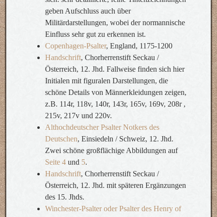
geben Aufschluss auch über
Militärdarstellungen, wobei der normannische
Einfluss sehr gut zu erkennen ist.
Copenhagen-Psalter
, England, 1175-1200
Handschrift
, Chorherrenstift Seckau /
Österreich, 12. Jhd. Fallweise finden sich hier
Initialen mit figuralen Darstellungen, die
schöne Details von Männerkleidungen zeigen,
z.B. 114r, 118v, 140r, 143r, 165v, 169v, 208r ,
215v, 217v und 220v.
Althochdeutscher Psalter Notkers des
Deutschen
, Einsiedeln / Schweiz, 12. Jhd.
Zwei schöne großflächige Abbildungen auf
Seite 4
und
5
.
Handschrift
, Chorherrenstift Seckau /
Österreich, 12. Jhd. mit späteren Ergänzungen
des 15. Jhds.
Winchester-Psalter oder Psalter des Henry of