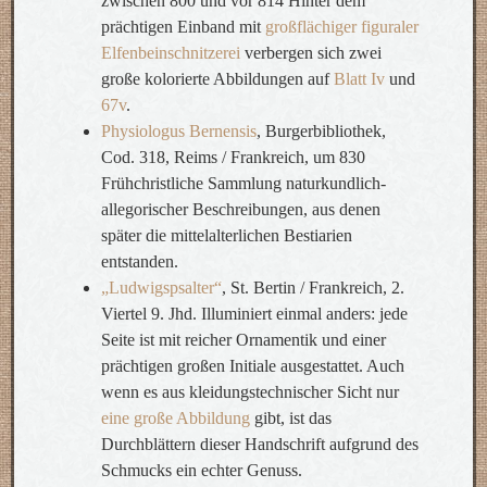
zwischen 800 und vor 814 Hinter dem
prächtigen Einband mit
großflächiger figuraler
Elfenbeinschnitzerei
verbergen sich zwei
große kolorierte Abbildungen auf
Blatt Iv
und
67v
.
Physiologus Bernensis
, Burgerbibliothek,
Cod. 318, Reims / Frankreich, um 830
Frühchristliche Sammlung naturkundlich-
allegorischer Beschreibungen, aus denen
später die mittelalterlichen Bestiarien
entstanden.
„Ludwigspsalter“
, St. Bertin / Frankreich, 2.
Viertel 9. Jhd. Illuminiert einmal anders: jede
Seite ist mit reicher Ornamentik und einer
prächtigen großen Initiale ausgestattet. Auch
wenn es aus kleidungstechnischer Sicht nur
eine große Abbildung
gibt, ist das
Durchblättern dieser Handschrift aufgrund des
Schmucks ein echter Genuss.