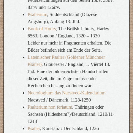
Federzeichnungen auf den Seiten 13r/v, 53r/v,
83r/v und 126r/v.
Psalterium
, Süddeutschland (Diözese
Augsburg), Anfang 13. Jhd.
Book of Hours
, The British Library, Harley
6563, London / England, 1320 – 1330
Leider nur mehr in Fragmenten erhalten. Die
Bilder befinden sich am Ende der Seite.
Lateinischer Psalter (Goldener Münchner
Psalter)
, Gloucester / England, 1. Viertel 13.
Jhd. Eine der bilderreichsten Handschriften
dieser Zeit, die im Zuge umfassender
Recherchen bislang zu finden war.
Necrologium: das Naestved-Kalendarium
,
Naestved / Dänemark, 1128-1250
Psalterium non feriatum
, Thüringen oder
Sachsen (Hildesheim?)/Deutschland, 1210/11-
1213
Psalter
, Konstanz / Deutschland, 1226