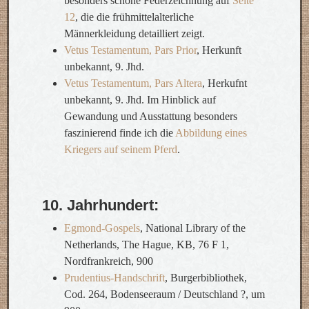
besonders schöne Federzeichnung auf
Seite
12
, die die frühmittelalterliche
Männerkleidung detailliert zeigt.
Vetus Testamentum, Pars Prior
, Herkunft
unbekannt, 9. Jhd.
Vetus Testamentum, Pars Altera
, Herkufnt
unbekannt, 9. Jhd. Im Hinblick auf
Gewandung und Ausstattung besonders
faszinierend finde ich die
Abbildung eines
Kriegers auf seinem Pferd
.
10. Jahrhundert:
Egmond-Gospels
, National Library of the
Netherlands, The Hague, KB, 76 F 1,
Nordfrankreich, 900
Prudentius-Handschrift
, Burgerbibliothek,
Cod. 264, Bodenseeraum / Deutschland ?, um