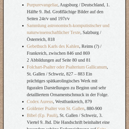
Purpurevangeliar
, Augsburg / Deutschland, 1.
Hälfte 9. Jhd. Großflächige Bilder auf den
Seiten 24r/v und 197r/v
Sammlung astronomisch-komputistischer und
naturwissenschaftlicher Texte
, Salzburg /
Österreich, 818
Gebetbuch Karls des Kahlen
, Reims (?) /
Frankreich, zwischen 846 und 869
2 Abbildungen auf Seite 80 und 81
Folchart-Psalter oder Psalterium Gallicanum
,
St. Gallen / Schweiz, 827 – 883 Ein
prächtiges spätkarolingisches Werk mit
figuralen Darstellungen zu Beginn und sehr
detailliertem Ornamentschmuck in der Folge.
Codex Aureus
, Westfrankreich, 879
Goldener Psalter von St. Gallen
, 880-900
Bibel (Ep. Pauli)
, St. Gallen / Schweiz, 3.
Viertel 9. Jhd. Die Handschrift beinhaltet eine