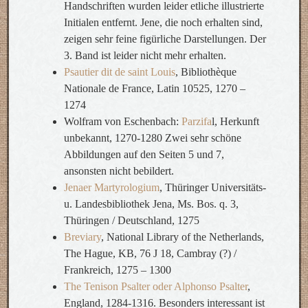
Handschriften wurden leider etliche illustrierte
Initialen entfernt. Jene, die noch erhalten sind,
zeigen sehr feine figürliche Darstellungen. Der
3. Band ist leider nicht mehr erhalten.
Psautier dit de saint Louis
, Bibliothèque
Nationale de France, Latin 10525, 1270 –
1274
Wolfram von Eschenbach:
Parzifa
l, Herkunft
unbekannt, 1270-1280 Zwei sehr schöne
Abbildungen auf den Seiten 5 und 7,
ansonsten nicht bebildert.
Jenaer Martyrologium
, Thüringer Universitäts-
u. Landesbibliothek Jena, Ms. Bos. q. 3,
Thüringen / Deutschland, 1275
Breviary
, National Library of the Netherlands,
The Hague, KB, 76 J 18, Cambray (?) /
Frankreich, 1275 – 1300
The Tenison Psalter oder Alphonso Psalter
,
England, 1284-1316. Besonders interessant ist