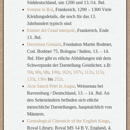
Süddeutschland, um 1200 und 13./14. Jhd.
Somme le Roi
, Frankreich, 1290 – 1300 Viele
Kleidungsdetails, die noch für das 13.
Jahrhundert typisch sind
Estoire del Graal interpolé
, Frankreich, Ende
13. Jhd.
Decretum Gratiani
, Fondation Martin Bodmer,
Cod. Bodmer 75, Bologna / Italien, 13. – 14.
Jhd. Hier gibt es etliche Abbildungen mit dem
Schwerpunkt der Darstellung Geistlicher, z.B:
59r
,
90r
,
98r
,
100r
,
102v
,
107v
,
112v
,
115r
,
133r
,
136v
bis
252r
.
Acta Sancti Petri in Augia
, Weissenau bei
Ravensburg / Deutschland, 13. – 14. Jhd. An
den Seitenrändern befinden sich etliche
menschliche Darstellungen, hauptsächlich von
Männern.
Genealogical Chronicle of the English Kings
,
Royal Library, Royal MS 14 B V, England, 4.