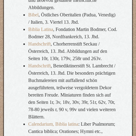
und liebevoll gestaltete menschliche
Abbildungen.
Bibel
, Östliches Oberitalien (Padua, Venedig)
/ Italien, 3. Viertel 13. Jhd.
Biblia Latina
, Fondation Martin Bodmer, Cod.
Bodmer 28, Nordfrankreich, 13. Jhd.
Handschrift
, Chorherrenstift Seckau /
Österreich, 13. Jhd. Abbildungen auf den
Seiten 10r, 130r, 179v, 258r und 263v.
Handschrift
, Benediktinerstift St. Lambrecht /
Österreich, 13. Jhd. Die besonders prächtigen
Buchmalereien mit auffallend schön
ausgeführtem, teilweise vergoldetem Dekor
bereiten Freude. Miniaturen finden sich auf
den Seiten 1r, 3v, 18v, 30v, 39r, 51r, 62v, 70r,
78-80 jeweils r, 90 v, 99v und vielen weiteren
Blättern.
Calendarium, Biblia latina
: Liber Psalmorum;
Cantica biblica; Orationes; Hymni etc.,