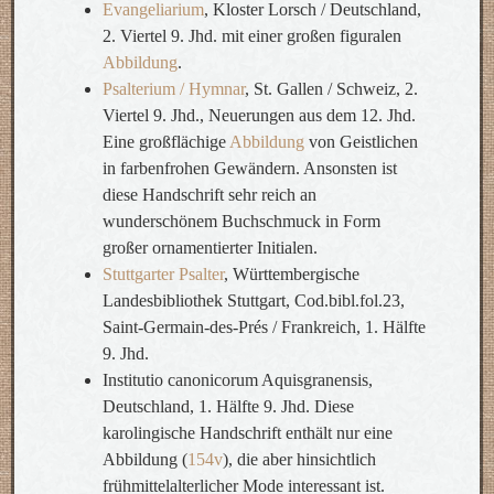
Evangeliarium
, Kloster Lorsch / Deutschland,
2. Viertel 9. Jhd. mit einer großen figuralen
Abbildung
.
Psalterium / Hymnar
, St. Gallen / Schweiz, 2.
Viertel 9. Jhd., Neuerungen aus dem 12. Jhd.
Eine großflächige
Abbildung
von Geistlichen
in farbenfrohen Gewändern. Ansonsten ist
diese Handschrift sehr reich an
wunderschönem Buchschmuck in Form
großer ornamentierter Initialen.
Stuttgarter Psalter
, Württembergische
Landesbibliothek Stuttgart, Cod.bibl.fol.23,
Saint-Germain-des-Prés / Frankreich, 1. Hälfte
9. Jhd.
Institutio canonicorum Aquisgranensis,
Deutschland, 1. Hälfte 9. Jhd. Diese
karolingische Handschrift enthält nur eine
Abbildung (
154v
), die aber hinsichtlich
frühmittelalterlicher Mode interessant ist.