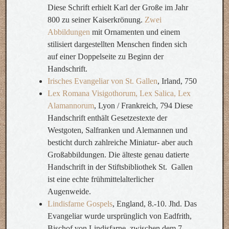
Diese Schrift erhielt Karl der Große im Jahr
800 zu seiner Kaiserkrönung.
Zwei
Abbildungen
mit Ornamenten und einem
stilisiert dargestellten Menschen finden sich
auf einer Doppelseite zu Beginn der
Handschrift.
Irisches Evangeliar von St. Gallen
, Irland, 750
Lex Romana Visigothorum, Lex Salica, Lex
Alamannorum
, Lyon / Frankreich, 794 Diese
Handschrift enthält Gesetzestexte der
Westgoten, Salfranken und Alemannen und
besticht durch zahlreiche Miniatur- aber auch
Großabbildungen. Die älteste genau datierte
Handschrift in der Stiftsbibliothek St. Gallen
ist eine echte frühmittelalterlicher
Augenweide.
Lindisfarne Gospels
, England, 8.-10. Jhd. Das
Evangeliar wurde ursprünglich von Eadfrith,
Bischof von Lindisfarne, zwischen dem 7.