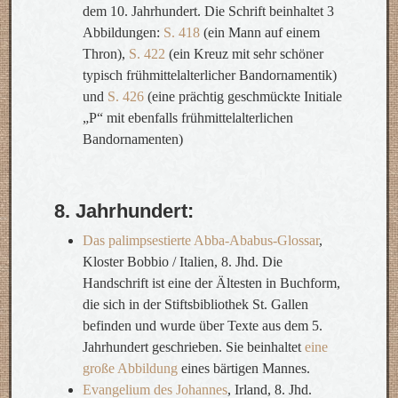
dem 10. Jahrhundert. Die Schrift beinhaltet 3
Abbildungen:
S. 418
(ein Mann auf einem
Thron),
S. 422
(ein Kreuz mit sehr schöner
typisch frühmittelalterlicher Bandornamentik)
und
S. 426
(eine prächtig geschmückte Initiale
„P“ mit ebenfalls frühmittelalterlichen
Bandornamenten)
8. Jahrhundert:
Das palimpsestierte Abba-Ababus-Glossar
,
Kloster Bobbio / Italien, 8. Jhd. Die
Handschrift ist eine der Ältesten in Buchform,
die sich in der Stiftsbibliothek St. Gallen
befinden und wurde über Texte aus dem 5.
Jahrhundert geschrieben. Sie beinhaltet
eine
große Abbildung
eines bärtigen Mannes.
Evangelium des Johannes
, Irland, 8. Jhd.