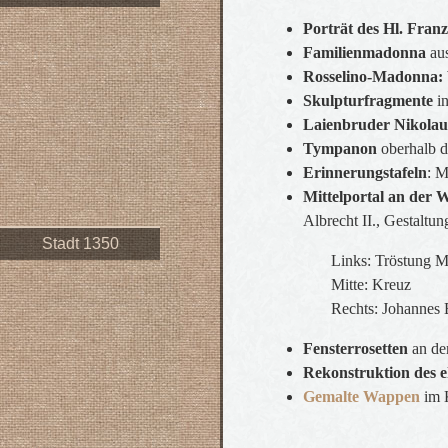
Porträt des Hl. Franz
Familienmadonna
aus
Rosselino-Madonna:
Skulpturfragmente
in
Laienbruder Nikolau
Tympanon
oberhalb de
Erinnerungstafeln
: M
Mittelportal an der 
Albrecht II., Gestaltu
Stadt 1350
Links: Tröstung Ma
Mitte: Kreuz
Rechts: Johannes E
Fensterrosetten
an de
Rekonstruktion des 
Gemalte Wappen
im K