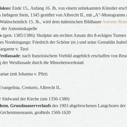
iskus:
Ende 15., Anfang 16. Jh, von einem unbekannten Künstler ersc
 farbigem Stein, 1345 gestiftet von Albrecht II., mit „A“-Monogramm am
Wahrscheinlich 15. Jh., wird dem italienischen Bildhauer
Antonio Ross
 der Antoniuskapelle
s
(gest. 1385/1386): Skulptur am rechten Ansatz des 8-eckigen Turmes
s Nordeingangs: Friedrich der Schöne (re.) und seine Gemahlin Isabella
argarete v. Tirol
Westfassade
: nach französischem Vorbild angeblich erschaffen von Brud
ng der Westfassade durch die Minoritenwerkstatt
riae (mit Johanna v. Pfirt)
vangelista, Centurio, Albrecht II..
r Südwand der Kirche (um 1350-1380)
ehem. Grundmauerverlaufs
des 1903 abgebrochenen Langchores der 
ircheninnenraum, großteils 1569-1620