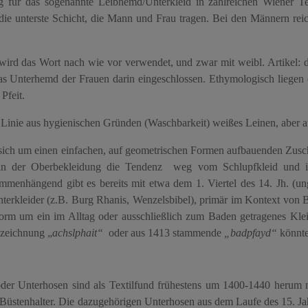
ng für das sogenannte Leibhemd/Unterkleid in zahlreichen Wiener T
t die unterste Schicht, die Mann und Frau tragen. Bei den Männern re
wird das Wort nach wie vor verwendet, und zwar mit weibl. Artikel: 
as Unterhemd der Frauen darin eingeschlossen. Ethymologisch liegen
Pfeit.
er Linie aus hygienischen Gründen (Waschbarkeit) weißes Leinen, aber au
 sich um einen einfachen, auf geometrischen Formen aufbauenden Zusch
 in der Oberbekleidung die Tendenz weg vom Schlupfkleid und i
menhängend gibt es bereits mit etwa dem 1. Viertel des 14. Jh. (unge
terkleider (z.B. Burg Rhanis, Wenzelsbibel), primär im Kontext von B
tform um ein im Alltag oder ausschließlich zum Baden getragenes Kl
ezeichnung „
achslphait“
oder aus 1413 stammende
„badpfayd“
könnten
er Unterhosen sind als Textilfund frühestens um 1400-1440 herum n
Büstenhalter. Die dazugehörigen Unterhosen aus dem Laufe des 15. Jahr