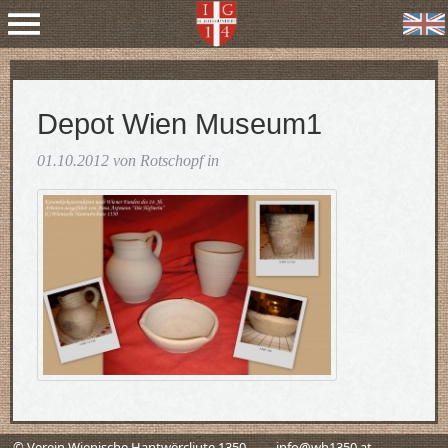
Depot Wien Museum1
01.10.2012 von Rotschopf in
© Verein Wienische Hantwërcliute 1350
info@wh1350.at