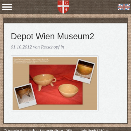
Depot Wien Museum2
01.10.2012 von Rotschopf in
© Verein Wienische Hantwërcliute 1350
info@wh1350.at