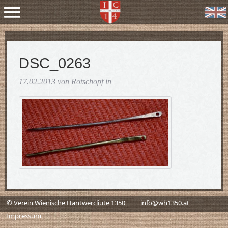
DSC_0263
17.02.2013 von Rotschopf in
© Verein Wienische Hantwërcliute 1350
info@wh1350.at
Impressum