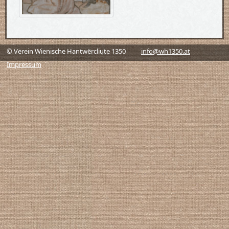
© Verein Wienische Hantwërcliute 1350
info@wh1350.at
Impressum