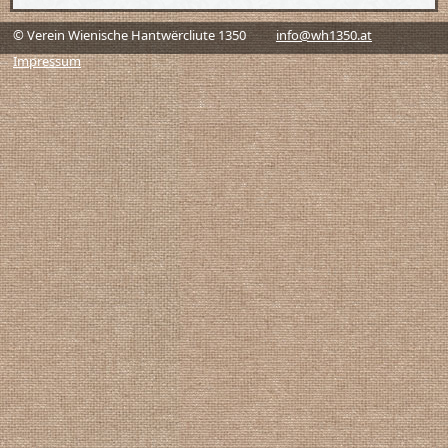
© Verein Wienische Hantwërcliute 1350
info@wh1350.at
Impressum