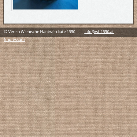
© Verein Wienische Hantwërcliute 1350
info@wh1350.at
Impressum