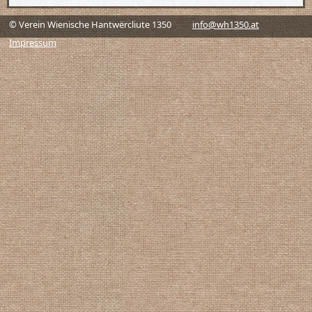
© Verein Wienische Hantwërcliute 1350
info@wh1350.at
Impressum