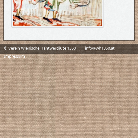
© Verein Wienische Hantwërcliute 1350
info@wh1350.at
Impressum