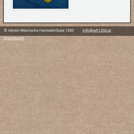
© Verein Wienische Hantwërcliute 1350
info@wh1350.at
Impressum