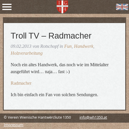
Troll TV – Radmacher
09.02.2013 von Rotschopf in
Fun
,
Handwerk
,
Holzverarbeitung
Noch ein altes Handwerk, das noch wie im Mittelalter
ausgeführt wird… naja… fast :-)
Radmacher
Ich bin einfach ein Fan von solchen Sendungen.
© Verein Wienische Hantwërcliute 1350
info@wh1350.at
Impressum