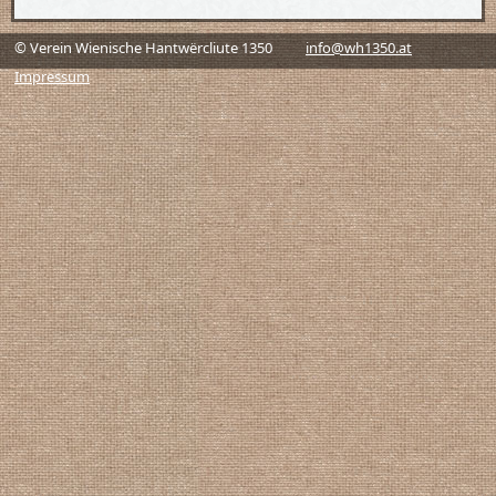
© Verein Wienische Hantwërcliute 1350
info@wh1350.at
Impressum