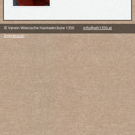
© Verein Wienische Hantwërcliute 1350
info@wh1350.at
Impressum