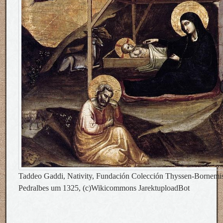
Taddeo Gaddi, Nativity, Fundación Colección Thyssen-Bornemi
Pedralbes um 1325, (c)Wikicommons JarektuploadBot