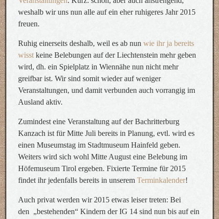
Veranstaltungen
. Kurz: schön, aber auch anstrengend,
weshalb wir uns nun alle auf ein eher ruhigeres Jahr 2015
freuen.
Ruhig einerseits deshalb, weil es ab nun
wie ihr ja bereits
wisst
keine Belebungen auf der Liechtenstein mehr geben
wird, dh. ein Spielplatz in Wiennähe nun nicht mehr
greifbar ist. Wir sind somit wieder auf weniger
Veranstaltungen, und damit verbunden auch vorrangig im
Ausland aktiv.
Zumindest eine Veranstaltung auf der Bachritterburg
Kanzach ist für Mitte Juli bereits in Planung, evtl. wird es
einen Museumstag im Stadtmuseum Hainfeld geben.
Weiters wird sich wohl Mitte August eine Belebung im
Höfemuseum Tirol ergeben. Fixierte Termine für 2015
findet ihr jedenfalls bereits in unserem
Terminkalender
!
Auch privat werden wir 2015 etwas leiser treten: Bei
den „bestehenden“ Kindern der IG 14 sind nun bis auf ein