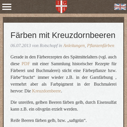
Färben mit Kreuzdornbeeren
06.07.2013 von Rotschopf in
Anleitungen
,
Pflanzenfärben
Gerade in den Färberezepten des Spätmittelalters (vgl. auch
diese
PDF
mit einer Sammlung historischer Rezepte für
Färberei und Buchmalerei) sticht eine Färbepflanze bzw.
Färbe“frucht“ immer wieder z.B. in der Garnfärbung ,
vermehrt aber als Farbpigment in der Buchmalerei
hervor: Die
Kreuzdornbeere
.
Die unreifen, gelben Beeren färben gelb, durch Eisensulfat
kann z.B. ein olivgrün erzielt werden.
Reife Beeren färben gelb, bzw. „saftgrün“.