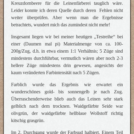
Kreuzdornbeere für die Leinenfärberei tauglich wäre.
Leider konnte ich deren Quelle durch deren Fehlen nicht
weiter überprüfen. Aber wenn man die Ergebnisse
betrachtets, wundert mich das zumindest nicht mehr!
Insgesamt liegen wir bei meiner heutigen „Testreihe“ bei
einer (Daumen mal pi) Materialmenge von ca. 100-
200g/Zug, d.h. in etwa einem 1:1 Verhältnis; 5 Züge sind
mindestens durchführbar, vermutlich wären aber noch 2-3
hellere Züge mindestens drin gewesen, angesichts der
kaum veränderten Farbintensität nach 5 Zügen.
Farblich wurde das Ergebnis wie erwartet ein
wunderschönes gold- bis sonnengelb je nach Zug.
Überraschenderweise blieb auch das Leinen sehr stark
gelblich nach dem trocknen. Waidgefärbte Seide war
olivgrün, der waidgefärbte hellblaue Wollstoff richtig
kitschig grasgrün.
Im 2. Durchgang wurde der Farbsud halbiert. Einem Teil