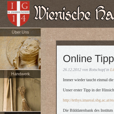
Über Uns
Online Tip
26.12.2012 von Rotschopf in
Li
Handwerk
Immer wieder taucht einmal di
Unser erster Tipp in der Hinsic
http://tethys.imareal.sbg.ac.at/re
Die Bilddatenbank des Instituts 