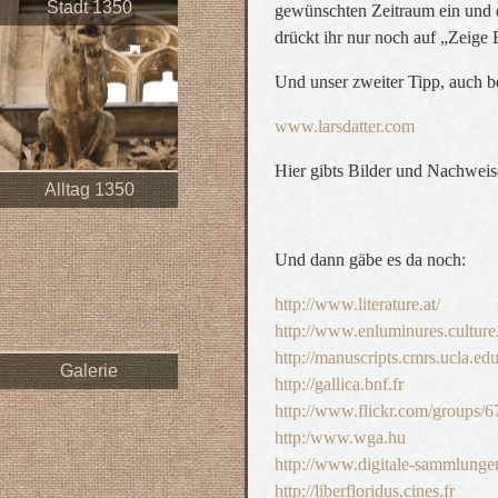
Stadt 1350
gewünschten Zeitraum ein und da
drückt ihr nur noch auf „Zeige 
Und unser zweiter Tipp, auch b
www.larsdatter.com
Hier gibts Bilder und Nachwei
Alltag 1350
Und dann gäbe es da noch:
http://www.literature.at/
http://www.enluminures.culture
http://manuscripts.cmrs.ucla.ed
Galerie
http://gallica.bnf.fr
http://www.flickr.com/groups
http:/www.wga.hu
http://www.digitale-sammlunge
http://liberfloridus.cines.fr