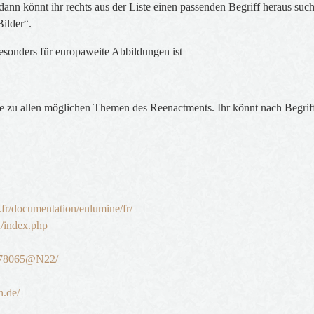
nn könnt ihr rechts aus der Liste einen passenden Begriff heraus such
Bilder“.
esonders für europaweite Abbildungen ist
se zu allen möglichen Themen des Reenactments. Ihr könnt nach Begri
.fr/documentation/enlumine/fr/
u/index.php
/678065@N22/
n.de/