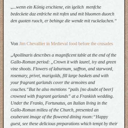
„.
..wenn ein König erschiene, ein igelich menfche
bedeckete daz erdriche mit rofen und mit bluomen duorch
den guoten ruoch, er behinge die wende mit ruckelachen.“
Von
Jim Chevallier in Medieval food before the crusades
„
Apollinaris describes a magnificent table at the end of the
Gallo-Roman period: „Crown it with laurel, ivy and green
vine shoots. Flowers of laburnum, saffron, and starword,
rosemary, privet, marigolds, fill large baskets and with
your fragrant garlands cover the armoires and
couches.“But he also mentions “pails [no doubt of beer]
crowned with fragrant garlands” at a Frankish wedding.
Under the Franks, Fortunatus, an Italian living in the
Gallo-Roman milieu of the Church, presented an
exuberant image of the flowered dining room:“Happy
guest, see these delicious preparations which tempt by their