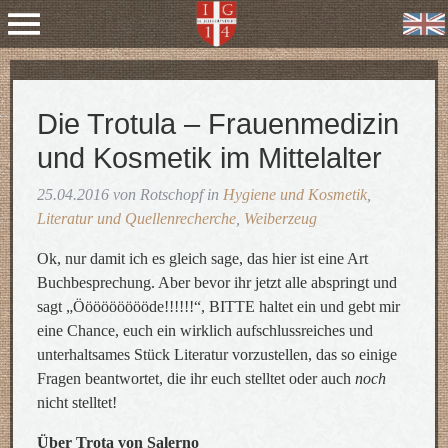
Die Trotula – Frauenmedizin
und Kosmetik im Mittelalter
25.04.2016 von Rotschopf in
Hygiene und Kosmetik
,
Literatur und Quellenrecherche
,
Weiberzeug
Ok, nur damit ich es gleich sage, das hier ist eine Art
Buchbesprechung. Aber bevor ihr jetzt alle abspringt und
sagt „Öööööööööde!!!!!!“, BITTE haltet ein und gebt mir
eine Chance, euch ein wirklich aufschlussreiches und
unterhaltsames Stück Literatur vorzustellen, das so einige
Fragen beantwortet, die ihr euch stelltet oder auch
noch
nicht stelltet!
Über Trota von Salerno