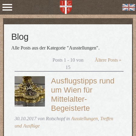
Blog
Alle Posts aus der Kategorie "Ausstellungen".
Posts 1 - 10 von
Ältere Posts »
15
Ausflugstipps rund
um Wien für
Mittelalter-
Begeisterte
30.10.2017 von Rotschopf in
Ausstellungen
,
Treffen
und Ausflüge