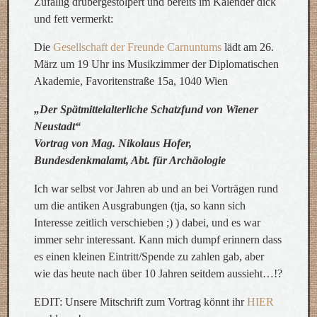
Zufällig drübergestolpert und bereits im Kalender dick
und fett vermerkt:
Die
Gesellschaft der Freunde Carnuntums
lädt am 26.
März um 19 Uhr ins Musikzimmer der Diplomatischen
Akademie, Favoritenstraße 15a, 1040 Wien
„Der Spätmittelalterliche Schatzfund von Wiener
Neustadt“
Vortrag von Mag. Nikolaus Hofer,
Bundesdenkmalamt, Abt. für Archäologie
Ich war selbst vor Jahren ab und an bei Vorträgen rund
um die antiken Ausgrabungen (tja, so kann sich
Interesse zeitlich verschieben ;) ) dabei, und es war
immer sehr interessant. Kann mich dumpf erinnern dass
es einen kleinen Eintritt/Spende zu zahlen gab, aber
wie das heute nach über 10 Jahren seitdem aussieht…!?
EDIT: Unsere Mitschrift zum Vortrag könnt ihr
HIER